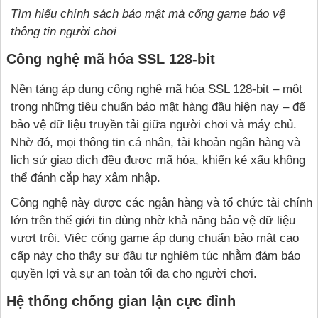
Tìm hiểu chính sách bảo mật mà cổng game bảo vệ
thông tin người chơi
Công nghệ mã hóa SSL 128-bit
Nền tảng áp dụng công nghệ mã hóa SSL 128-bit – một
trong những tiêu chuẩn bảo mật hàng đầu hiện nay – để
bảo vệ dữ liệu truyền tải giữa người chơi và máy chủ.
Nhờ đó, mọi thông tin cá nhân, tài khoản ngân hàng và
lịch sử giao dịch đều được mã hóa, khiến kẻ xấu không
thể đánh cắp hay xâm nhập.
Công nghệ này được các ngân hàng và tổ chức tài chính
lớn trên thế giới tin dùng nhờ khả năng bảo vệ dữ liệu
vượt trội. Việc cổng game áp dụng chuẩn bảo mật cao
cấp này cho thấy sự đầu tư nghiêm túc nhằm đảm bảo
quyền lợi và sự an toàn tối đa cho người chơi.
Hệ thống chống gian lận cực đỉnh