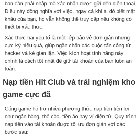
bạn cần phải nhập mã xác nhận được gửi đến điện thoại.
Điều này đồng nghĩa với việc, ngay cả khi ai đó biết mật
khẩu của bạn, họ vẫn không thể truy cập nếu không có
thiết bị xác thực.
Xác thực hai yếu tố là một lớp bảo vệ đơn giản nhưng
cực kỳ hiệu quả, giúp ngăn chặn các cuộc tấn công từ
hacker và kẻ gian lận. Việc kích hoạt tính năng này
chính là cách tốt nhất để giữ tài khoản của bạn luôn an
toàn.
Nạp tiền Hit Club và trải nghiệm kho
game cực đã
Cổng game hỗ trợ nhiều phương thức nạp tiền tiện lợi
như ngân hàng, thẻ cào, tiền ảo hay ví điện tử. Quy trình
nạp tiền vào tài khoản được tối ưu đơn giản với các
bước sau: