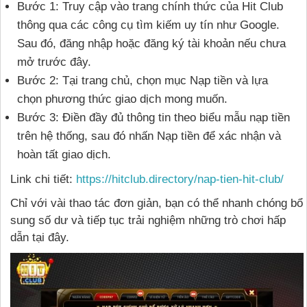
Bước 1: Truy cập vào trang chính thức của Hit Club
thông qua các công cụ tìm kiếm uy tín như Google.
Sau đó, đăng nhập hoặc đăng ký tài khoản nếu chưa
mở trước đây.
Bước 2: Tại trang chủ, chọn mục Nạp tiền và lựa
chọn phương thức giao dịch mong muốn.
Bước 3: Điền đầy đủ thông tin theo biểu mẫu nạp tiền
trên hệ thống, sau đó nhấn Nạp tiền để xác nhận và
hoàn tất giao dịch.
Link chi tiết:
https://hitclub.directory/nap-tien-hit-club/
Chỉ với vài thao tác đơn giản, bạn có thể nhanh chóng bổ
sung số dư và tiếp tục trải nghiệm những trò chơi hấp
dẫn tại đây.