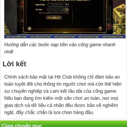
Hướng dẫn các bước nạp tiền vào cổng game nhanh
nhất
Lời kết
Chính sách bảo mật tại Hit Club không chỉ đảm bảo an
toàn tuyệt đối cho thông tin người chơi mà còn thể hiện
sự chuyên nghiệp và cam kết lâu dài của cổng game.
Nếu bạn đang tìm kiếm một sân chơi an toàn, nơi mọi
giao dịch và dữ liệu cá nhân đều được bảo vệ nghiêm
ngặt, đây chắc chắn là lựa chọn hàng đầu.
Cùng chuyên mục