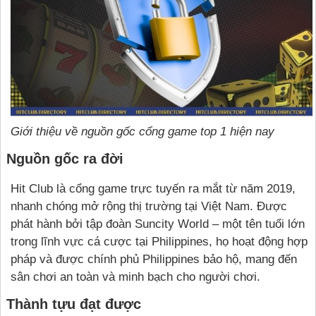
Giới thiệu về nguồn gốc cổng game top 1 hiện nay
Nguồn gốc ra đời
Hit Club là cổng game trực tuyến ra mắt từ năm 2019,
nhanh chóng mở rộng thị trường tại Việt Nam. Được
phát hành bởi tập đoàn Suncity World – một tên tuổi lớn
trong lĩnh vực cá cược tại Philippines, họ hoạt động hợp
pháp và được chính phủ Philippines bảo hộ, mang đến
sân chơi an toàn và minh bạch cho người chơi.
Thành tựu đạt được