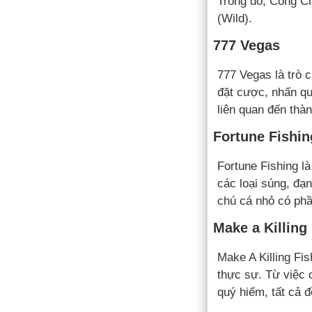
Trong đó, Công C
(Wild).
777 Vegas
777 Vegas là trò 
đặt cược, nhấn qu
liên quan đến thà
Fortune Fishin
Fortune Fishing l
các loại súng, đạ
chú cá nhỏ có phầ
Make a Killing
Make A Killing Fi
thực sự. Từ việc 
quý hiếm, tất cả 