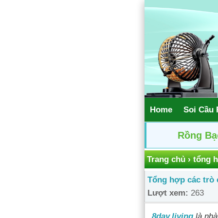
Home
Soi Cầu
Rồng Bạc
Trang chủ
›
tổng 
Tổng hợp các trò 
Lượt xem:
263
8day.living
là nhà