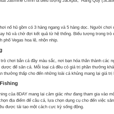
húa Jasmine chính là biểu tượng Jackpot, Hang Quỷ (Scatt
chơi nổ hũ gồm có 3 hàng ngang và 5 hàng dọc. Người chơi c
ay hũ và chờ đợi kết quả từ hệ thống. Biểu tượng trong trò 
nh phố Vegas hoa lệ, nhộn nhịp.
g
à trò chơi bắn cá đầy màu sắc, nơi bạn hóa thân thành các 
n dược để săn cá. Mỗi loại cá đều có giá trị phần thưởng kh
n thưởng thấp cho đến những loài cá khủng mang lại giá trị
 Fishing
shing của 8DAY mang lại cảm giác như đang tham gia vào m
chọn địa điểm để câu cá, lựa chọn dụng cụ cho đến việc săn 
đều được tái tạo một cách cực kỳ sống động.