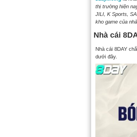
thị trường hiện na
JILI, K Sports, S
kho game của nhà
Nhà cái 8D
Nhà cái 8DAY chắ
dưới đây.