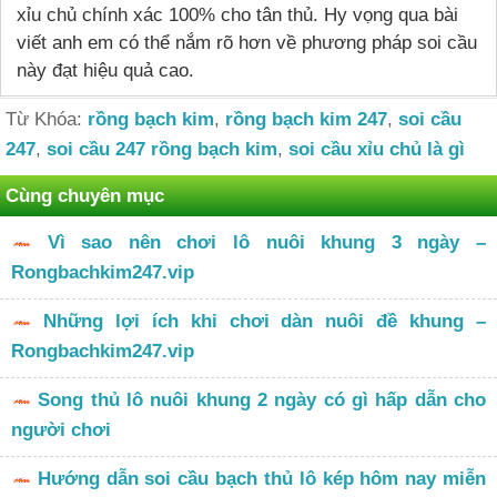
xỉu chủ chính xác 100% cho tân thủ. Hy vọng qua bài
viết anh em có thể nắm rõ hơn về phương pháp soi cầu
này đạt hiệu quả cao.
Từ Khóa:
rồng bạch kim
,
rồng bạch kim 247
,
soi cầu
247
,
soi cầu 247 rồng bạch kim
,
soi cầu xỉu chủ là gì
Cùng chuyên mục
Vì sao nên chơi lô nuôi khung 3 ngày –
Rongbachkim247.vip
Những lợi ích khi chơi dàn nuôi đề khung –
Rongbachkim247.vip
Song thủ lô nuôi khung 2 ngày có gì hấp dẫn cho
người chơi
Hướng dẫn soi cầu bạch thủ lô kép hôm nay miễn