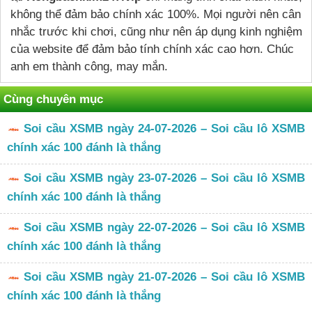
không thể đảm bảo chính xác 100%. Mọi người nên cân
nhắc trước khi chơi, cũng như nên áp dụng kinh nghiệm
của website để đảm bảo tính chính xác cao hơn. Chúc
anh em thành công, may mắn.
Cùng chuyên mục
Soi cầu XSMB ngày 24-07-2026 – Soi cầu lô XSMB
chính xác 100 đánh là thắng
Soi cầu XSMB ngày 23-07-2026 – Soi cầu lô XSMB
chính xác 100 đánh là thắng
Soi cầu XSMB ngày 22-07-2026 – Soi cầu lô XSMB
chính xác 100 đánh là thắng
Soi cầu XSMB ngày 21-07-2026 – Soi cầu lô XSMB
chính xác 100 đánh là thắng