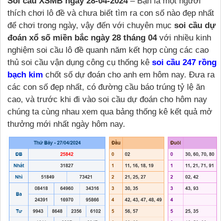
Soi cầu XSMB ngày 28-04-2024
– Bạn là một người
thích chơi lô đề và chưa biết tìm ra con số nào đẹp nhất
để chơi trong ngày, vậy đến với chuyên mục
soi cầu dự
đoán xổ số miền bắc ngày 28 tháng 04
với nhiều kinh
nghiệm soi cầu lô đề quanh năm kết hợp cùng các cao
thủ soi cầu vận dụng công cụ thống kê
soi cầu 247 rồng
bạch kim
chốt số dự đoán cho anh em hôm nay. Đưa ra
các con số đẹp nhất, có đường cầu báo trúng tỷ lệ ăn
cao, và trước khi đi vào soi cầu dự đoán cho hôm nay
chúng ta cùng nhau xem qua bảng thống kê kết quả mở
thưởng mới nhất ngày hôm nay.