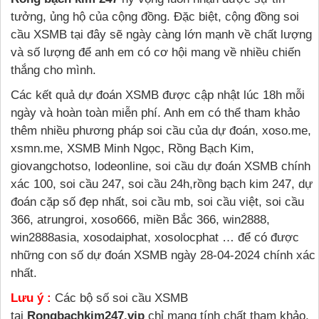
tưởng, ủng hộ của cộng đồng. Đặc biệt, cộng đồng soi
cầu XSMB tại đây sẽ ngày càng lớn mạnh về chất lượng
và số lượng để anh em có cơ hội mang về nhiều chiến
thắng cho mình.
Các kết quả dự đoán XSMB được cập nhật lúc 18h mỗi
ngày và hoàn toàn miễn phí. Anh em có thể tham khảo
thêm nhiều phương pháp soi cầu của dự đoán, xoso.me,
xsmn.me, XSMB Minh Ngọc, Rồng Bạch Kim,
giovangchotso, lodeonline, soi cầu dự đoán XSMB chính
xác 100, soi cầu 247, soi cầu 24h,rồng bạch kim 247, dự
đoán cặp số đẹp nhất, soi cầu mb, soi cầu việt, soi cầu
366, atrungroi, xoso666, miền Bắc 366, win2888,
win2888asia, xosodaiphat, xosolocphat … để có được
những con số dự đoán XSMB ngày 28-04-2024 chính xác
nhất.
Lưu ý :
Các bộ số soi cầu XSMB
tại
Rongbachkim247.vip
chỉ mang tính chất tham khảo,