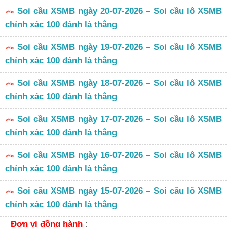
Soi cầu XSMB ngày 20-07-2026 – Soi cầu lô XSMB
chính xác 100 đánh là thắng
Soi cầu XSMB ngày 19-07-2026 – Soi cầu lô XSMB
chính xác 100 đánh là thắng
Soi cầu XSMB ngày 18-07-2026 – Soi cầu lô XSMB
chính xác 100 đánh là thắng
Soi cầu XSMB ngày 17-07-2026 – Soi cầu lô XSMB
chính xác 100 đánh là thắng
Soi cầu XSMB ngày 16-07-2026 – Soi cầu lô XSMB
chính xác 100 đánh là thắng
Soi cầu XSMB ngày 15-07-2026 – Soi cầu lô XSMB
chính xác 100 đánh là thắng
Đơn vị đồng hành
: