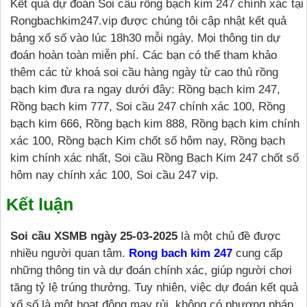
Kết quả dự đoán Soi cầu rồng bạch kim 247 chính xác tại
Rongbachkim247.vip được chúng tôi cập nhật kết quả
bảng xổ số vào lúc 18h30 mỗi ngày. Mọi thông tin dự
đoán hoàn toàn miễn phí. Các bạn có thể tham khảo
thêm các từ khoá soi cầu hàng ngày từ cao thủ rồng
bạch kim đưa ra ngay dưới đây: Rồng bạch kim 247,
Rồng bạch kim 777, Soi cầu 247 chính xác 100, Rồng
bạch kim 666, Rồng bạch kim 888, Rồng bạch kim chính
xác 100, Rồng bạch Kim chốt số hôm nay, Rồng bạch
kim chính xác nhất, Soi cầu Rồng Bạch Kim 247 chốt số
hôm nay chính xác 100, Soi cầu 247 vip.
Kết luận
Soi cầu XSMB ngày 25-03-2025
là một chủ đề được
nhiều người quan tâm.
Rong bach kim 247
cung cấp
những thông tin và dự đoán chính xác, giúp người chơi
tăng tỷ lệ trúng thưởng. Tuy nhiên, việc dự đoán kết quả
xổ số là một hoạt động may rủi, không có phương pháp