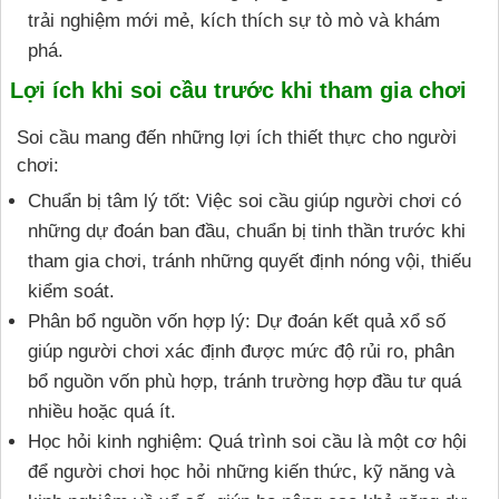
trải nghiệm mới mẻ, kích thích sự tò mò và khám
phá.
Lợi ích khi soi cầu trước khi tham gia chơi
Soi cầu mang đến những lợi ích thiết thực cho người
chơi:
Chuẩn bị tâm lý tốt: Việc soi cầu giúp người chơi có
những dự đoán ban đầu, chuẩn bị tinh thần trước khi
tham gia chơi, tránh những quyết định nóng vội, thiếu
kiểm soát.
Phân bổ nguồn vốn hợp lý: Dự đoán kết quả xổ số
giúp người chơi xác định được mức độ rủi ro, phân
bổ nguồn vốn phù hợp, tránh trường hợp đầu tư quá
nhiều hoặc quá ít.
Học hỏi kinh nghiệm: Quá trình soi cầu là một cơ hội
để người chơi học hỏi những kiến thức, kỹ năng và