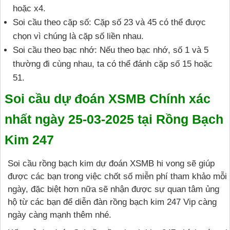
hoặc x4.
Soi cầu theo cặp số: Cặp số 23 và 45 có thể được
chọn vì chúng là cặp số liền nhau.
Soi cầu theo bạc nhớ: Nếu theo bạc nhớ, số 1 và 5
thường đi cùng nhau, ta có thể đánh cặp số 15 hoặc
51.
Soi cầu dự đoán XSMB Chính xác
nhất ngày 25-03-2025 tại Rồng Bạch
Kim 247
Soi cầu rồng bạch kim dự đoán XSMB hi vong sẽ giúp
được các bạn trong việc chốt số miễn phí tham khảo mỗi
ngày, đặc biệt hơn nữa sẽ nhận được sự quan tâm ủng
hộ từ các bạn để diễn đàn rồng bạch kim 247 Vip càng
ngày càng mạnh thêm nhé.