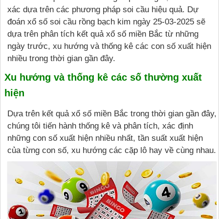
xác dựa trên các phương pháp soi cầu hiệu quả. Dự
đoán xổ số soi cầu rồng bạch kim ngày 25-03-2025 sẽ
dựa trên phân tích kết quả xổ số miền Bắc từ những
ngày trước, xu hướng và thống kê các con số xuất hiện
nhiều trong thời gian gần đây.
Xu hướng và thống kê các số thường xuất
hiện
Dựa trên kết quả xổ số miền Bắc trong thời gian gần đây,
chúng tôi tiến hành thống kê và phân tích, xác định
những con số xuất hiện nhiều nhất, tần suất xuất hiện
của từng con số, xu hướng các cặp lô hay về cùng nhau.