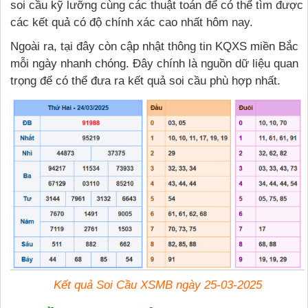
soi cầu kỹ lưỡng cùng các thuật toán để có thể tìm được
các kết quả có độ chính xác cao nhất hôm nay.
Ngoài ra, tại đây còn cập nhật thông tin KQXS miền Bắc
mỗi ngày nhanh chóng. Đây chính là nguồn dữ liệu quan
trọng để có thể đưa ra kết quả soi cầu phù hợp nhất.
Kết quả Soi Cầu XSMB ngày 25-03-2025