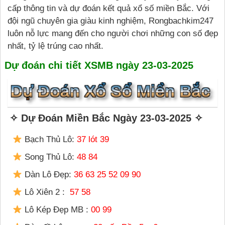
cấp thông tin và dự đoán kết quả xổ số miền Bắc. Với
đội ngũ chuyên gia giàu kinh nghiệm, Rongbachkim247
luôn nỗ lực mang đến cho người chơi những con số đẹp
nhất, tỷ lệ trúng cao nhất.
Dự đoán chi tiết XSMB ngày 23-03-2025
✧ Dự Đoán Miền Bắc Ngày 23-03-2025
✧
Bạch Thủ Lô:
37 lót 39
Song Thủ Lô:
48 84
Dàn Lô Đẹp:
36 63 25 52 09 90
Lô Xiên 2 :
57 58
Lô Kép Đẹp MB :
00 99