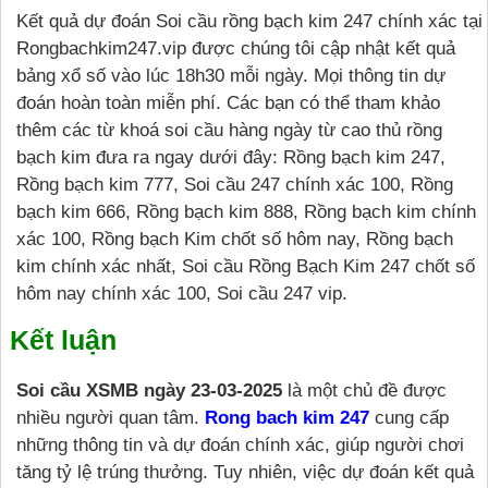
Kết quả dự đoán Soi cầu rồng bạch kim 247 chính xác tại
Rongbachkim247.vip được chúng tôi cập nhật kết quả
bảng xổ số vào lúc 18h30 mỗi ngày. Mọi thông tin dự
đoán hoàn toàn miễn phí. Các bạn có thể tham khảo
thêm các từ khoá soi cầu hàng ngày từ cao thủ rồng
bạch kim đưa ra ngay dưới đây: Rồng bạch kim 247,
Rồng bạch kim 777, Soi cầu 247 chính xác 100, Rồng
bạch kim 666, Rồng bạch kim 888, Rồng bạch kim chính
xác 100, Rồng bạch Kim chốt số hôm nay, Rồng bạch
kim chính xác nhất, Soi cầu Rồng Bạch Kim 247 chốt số
hôm nay chính xác 100, Soi cầu 247 vip.
Kết luận
Soi cầu XSMB ngày 23-03-2025
là một chủ đề được
nhiều người quan tâm.
Rong bach kim 247
cung cấp
những thông tin và dự đoán chính xác, giúp người chơi
tăng tỷ lệ trúng thưởng. Tuy nhiên, việc dự đoán kết quả