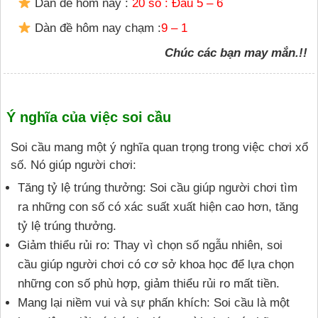
Dàn đề hôm nay :
20 số : Đầu 5 – 6
Dàn đề hôm nay chạm :
9 – 1
Chúc các bạn may mắn.!!
Ý nghĩa của việc soi cầu
Soi cầu mang một ý nghĩa quan trọng trong việc chơi xổ
số. Nó giúp người chơi:
Tăng tỷ lệ trúng thưởng: Soi cầu giúp người chơi tìm
ra những con số có xác suất xuất hiện cao hơn, tăng
tỷ lệ trúng thưởng.
Giảm thiểu rủi ro: Thay vì chọn số ngẫu nhiên, soi
cầu giúp người chơi có cơ sở khoa học để lựa chọn
những con số phù hợp, giảm thiểu rủi ro mất tiền.
Mang lại niềm vui và sự phấn khích: Soi cầu là một