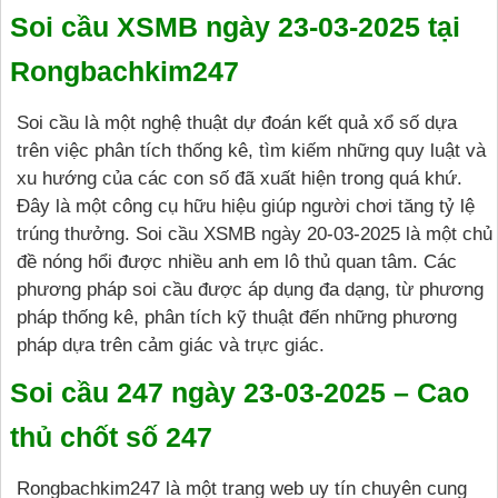
Soi cầu XSMB ngày 23-03-2025 tại
Rongbachkim247
Soi cầu là một nghệ thuật dự đoán kết quả xổ số dựa
trên việc phân tích thống kê, tìm kiếm những quy luật và
xu hướng của các con số đã xuất hiện trong quá khứ.
Đây là một công cụ hữu hiệu giúp người chơi tăng tỷ lệ
trúng thưởng. Soi cầu XSMB ngày 20-03-2025 là một chủ
đề nóng hổi được nhiều anh em lô thủ quan tâm. Các
phương pháp soi cầu được áp dụng đa dạng, từ phương
pháp thống kê, phân tích kỹ thuật đến những phương
pháp dựa trên cảm giác và trực giác.
Soi cầu 247 ngày 23-03-2025 – Cao
thủ chốt số 247
Rongbachkim247 là một trang web uy tín chuyên cung