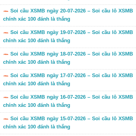
Soi cầu XSMB ngày 20-07-2026 – Soi cầu lô XSMB
chính xác 100 đánh là thắng
Soi cầu XSMB ngày 19-07-2026 – Soi cầu lô XSMB
chính xác 100 đánh là thắng
Soi cầu XSMB ngày 18-07-2026 – Soi cầu lô XSMB
chính xác 100 đánh là thắng
Soi cầu XSMB ngày 17-07-2026 – Soi cầu lô XSMB
chính xác 100 đánh là thắng
Soi cầu XSMB ngày 16-07-2026 – Soi cầu lô XSMB
chính xác 100 đánh là thắng
Soi cầu XSMB ngày 15-07-2026 – Soi cầu lô XSMB
chính xác 100 đánh là thắng