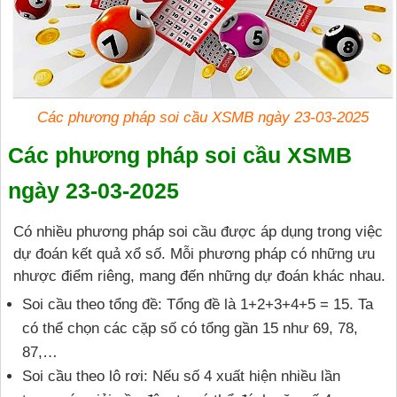
Các phương pháp soi cầu XSMB ngày 23-03-2025
Các phương pháp soi cầu XSMB
ngày 23-03-2025
Có nhiều phương pháp soi cầu được áp dụng trong việc
dự đoán kết quả xổ số. Mỗi phương pháp có những ưu
nhược điểm riêng, mang đến những dự đoán khác nhau.
Soi cầu theo tổng đề: Tổng đề là 1+2+3+4+5 = 15. Ta
có thể chọn các cặp số có tổng gần 15 như 69, 78,
87,…
Soi cầu theo lô rơi: Nếu số 4 xuất hiện nhiều lần