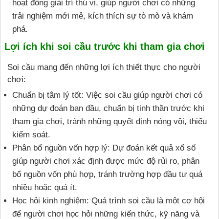
hoạt động giải trí thú vị, giúp người chơi có những
trải nghiệm mới mẻ, kích thích sự tò mò và khám
phá.
Lợi ích khi soi cầu trước khi tham gia chơi
Soi cầu mang đến những lợi ích thiết thực cho người
chơi:
Chuẩn bị tâm lý tốt: Việc soi cầu giúp người chơi có
những dự đoán ban đầu, chuẩn bị tinh thần trước khi
tham gia chơi, tránh những quyết định nóng vội, thiếu
kiểm soát.
Phân bổ nguồn vốn hợp lý: Dự đoán kết quả xổ số
giúp người chơi xác định được mức độ rủi ro, phân
bổ nguồn vốn phù hợp, tránh trường hợp đầu tư quá
nhiều hoặc quá ít.
Học hỏi kinh nghiệm: Quá trình soi cầu là một cơ hội
để người chơi học hỏi những kiến thức, kỹ năng và