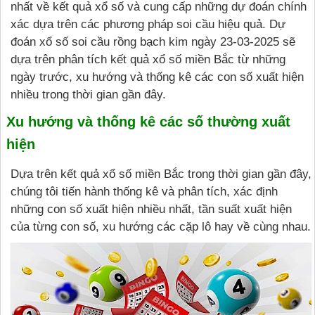
nhất về kết quả xổ số và cung cấp những dự đoán chính
xác dựa trên các phương pháp soi cầu hiệu quả. Dự
đoán xổ số soi cầu rồng bạch kim ngày 23-03-2025 sẽ
dựa trên phân tích kết quả xổ số miền Bắc từ những
ngày trước, xu hướng và thống kê các con số xuất hiện
nhiều trong thời gian gần đây.
Xu hướng và thống kê các số thường xuất
hiện
Dựa trên kết quả xổ số miền Bắc trong thời gian gần đây,
chúng tôi tiến hành thống kê và phân tích, xác định
những con số xuất hiện nhiều nhất, tần suất xuất hiện
của từng con số, xu hướng các cặp lô hay về cùng nhau.