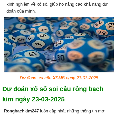
kinh nghiệm về xổ số, giúp họ nâng cao khả năng dự
đoán của mình.
Dự đoán soi cầu XSMB ngày 23-03-2025
Dự đoán xổ số soi cầu rồng bạch
kim ngày 23-03-2025
Rongbachkim247
luôn cập nhật những thông tin mới