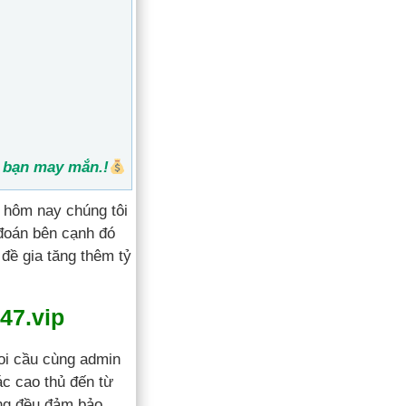
 bạn may mắn.!
 hôm nay chúng tôi
 đoán bên cạnh đó
 đề gia tăng thêm tỷ
47.vip
oi cầu cùng admin
ác cao thủ đến từ
ang đều đảm bảo