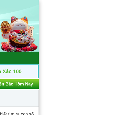
h Xác 100
iền Bắc Hôm Nay
biết tìm ra con số