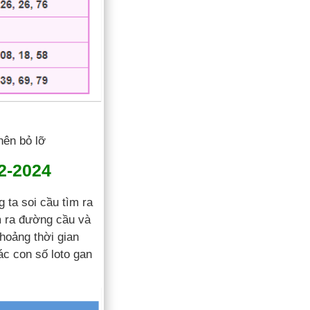
ên bỏ lỡ
2-2024
g ta soi cầu tìm ra
ìm ra đường cầu và
hoảng thời gian
ác con số loto gan