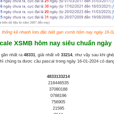
thống kê nhanh loto đặc biệt gan xsmb hôm nay ngày 16-0
scale XSMB hôm nay siêu chuẩn ngày
y gần nhất ra
4
8
3
3
1
, giải nhất về
3
3
2
1
4
, như vậy sau khi ghép
 thì chúng ta được cầu pascal trong ngày 16-01-2024 có dạn
4
8
3
3
1
3
3
2
1
4
2
1
6
4
4
6
5
3
5
3
7
0
8
0
1
8
8
0
7
8
8
1
9
6
7
5
6
9
0
5
2
1
5
9
5