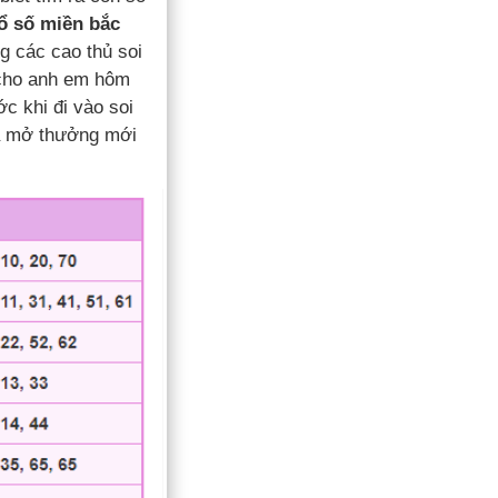
ổ số miền bắc
g các cao thủ soi
cho anh em hôm
c khi đi vào soi
ả mở thưởng mới