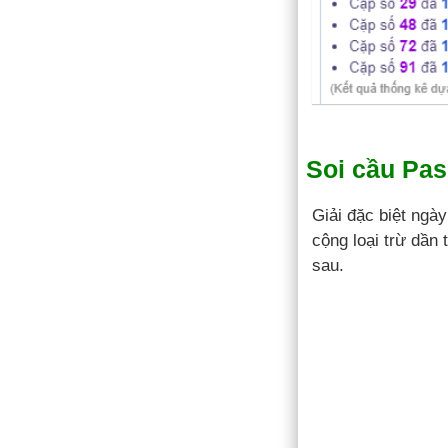
Soi cầu Pa
Giải đặc biệt ngà
cộng loại trừ dần
sau.