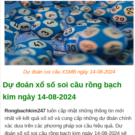
Dự đoán soi cầu XSMB ngày 14-08-2024
Dự đoán xổ số soi cầu rồng bạch
kim ngày
14-08-2024
Rongbachkim247
luôn cập nhật những thông tin mới
nhất về kết quả xổ số và cung cấp những dự đoán chính
xác dựa trên các phương pháp soi cầu hiệu quả. Dự
đoán xổ số soi cầu rồng bạch kim ngày 14-08-2024 sẽ