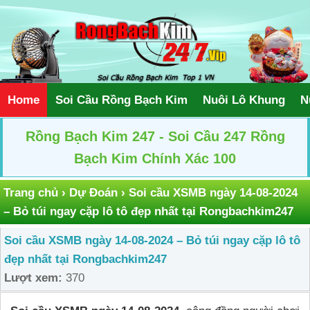
Home
Soi Cầu Rồng Bạch Kim
Nuôi Lô Khung
N
Rồng Bạch Kim 247 - Soi Cầu 247 Rồng
Bạch Kim Chính Xác 100
Trang chủ
›
Dự Đoán
›
Soi cầu XSMB ngày 14-08-2024
– Bỏ túi ngay cặp lô tô đẹp nhất tại Rongbachkim247
Soi cầu XSMB ngày 14-08-2024 – Bỏ túi ngay cặp lô tô
đẹp nhất tại Rongbachkim247
Lượt xem:
370