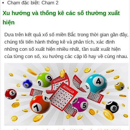
Chạm đặc biệt: Chạm 2
Xu hướng và thống kê các số thường xuất
hiện
Dựa trên kết quả xổ số miền Bắc trong thời gian gần đây,
chúng tôi tiến hành thống kê và phân tích, xác định
những con số xuất hiện nhiều nhất, tần suất xuất hiện
của từng con số, xu hướng các cặp lô hay về cùng nhau.