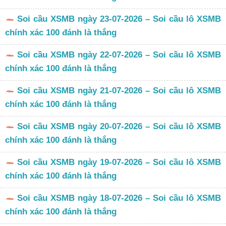
Soi cầu XSMB ngày 23-07-2026 – Soi cầu lô XSMB
chính xác 100 đánh là thắng
Soi cầu XSMB ngày 22-07-2026 – Soi cầu lô XSMB
chính xác 100 đánh là thắng
Soi cầu XSMB ngày 21-07-2026 – Soi cầu lô XSMB
chính xác 100 đánh là thắng
Soi cầu XSMB ngày 20-07-2026 – Soi cầu lô XSMB
chính xác 100 đánh là thắng
Soi cầu XSMB ngày 19-07-2026 – Soi cầu lô XSMB
chính xác 100 đánh là thắng
Soi cầu XSMB ngày 18-07-2026 – Soi cầu lô XSMB
chính xác 100 đánh là thắng