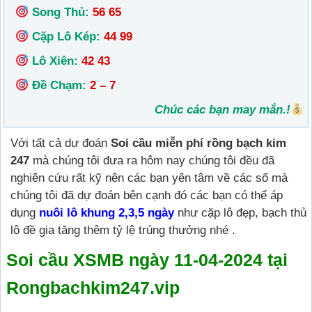
Song Thủ:
56 65
Cặp Lô Kép:
44 99
Lô Xiên:
42 43
Đề Chạm:
2 – 7
Chúc các bạn may mắn.!
Với tất cả dự đoán
Soi cầu miễn phí rồng bạch kim
247
mà chúng tôi đưa ra hôm nay chúng tôi đều đã
nghiên cứu rất kỹ nên các bạn yên tâm về các số mà
chúng tôi đã dự đoán bên cạnh đó các bạn có thể áp
dụng
nuôi lô khung 2,3,5 ngày
như cặp lô đẹp, bạch thủ
lô đề gia tăng thêm tỷ lệ trúng thưởng nhé .
Soi cầu XSMB ngày 11-04-2024 tại
Rongbachkim247.vip