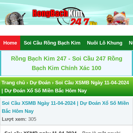
Home
Soi Cầu Rồng Bạch Kim
Nuôi Lô Khung
N
Rồng Bạch Kim 247 - Soi Cầu 247 Rồng
Bạch Kim Chính Xác 100
Trang chủ
›
Dự Đoán
›
Soi Cầu XSMB Ngày 11-04-2024
| Dự Đoán Xổ Số Miền Bắc Hôm Nay
Soi Cầu XSMB Ngày 11-04-2024 | Dự Đoán Xổ Số Miền
Bắc Hôm Nay
Lượt xem:
305