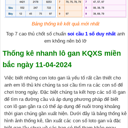
Bảng thống kê kết quả mới nhất
Top 7 cao thủ chốt số chuẩn
soi cầu 1 số duy nhất
anh
em không nên bỏ lỡ
Thống kê nhanh lô gan KQXS miền
bắc ngày 11-04-2024
Việc biết những con loto gan là yếu tố rất cần thiết cho
anh em lô thủ khi chúng ta soi cầu tìm ra các con số để
chơi trong ngày. Đặc biệt chúng ta kết hợp các số lô gan
để tìm ra đường cầu và áp dụng phương pháp để biết
con lô gan gần ra có thể áp dụng để nuôi trong khoảng
thời gian chúng gần xuất hiện. Dưới đây là bảng thống kê
hình ảnh thống kê, tần xuất các con số loto gan và đặc
biệt gan lâu chưa về các bạn có thể tham khảo ngay