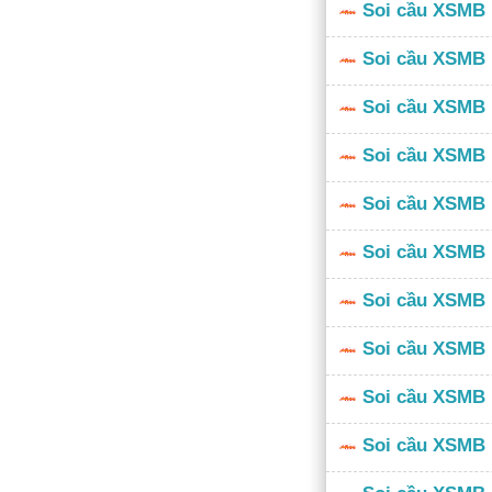
Soi cầu XSMB n
Soi cầu XSMB n
Soi cầu XSMB n
Soi cầu XSMB n
Soi cầu XSMB n
Soi cầu XSMB n
Soi cầu XSMB n
Soi cầu XSMB n
Soi cầu XSMB n
Soi cầu XSMB n