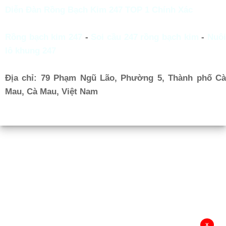
Diễn Đàn Rồng Bạch Kim 247 TOP 1 Chính Xác
Rồng bạch kim 247
-
Soi cầu 247 rồng bạch kim
-
Nuô
lô khung 247
Địa chỉ: 79 Phạm Ngũ Lão, Phường 5, Thành phố Cà
Mau, Cà Mau, Việt Nam
X