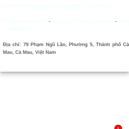
Diễn Đàn Rồng Bạch Kim 247 TOP 1 Chính Xác
Rồng bạch kim 247
-
Soi cầu 247 rồng bạch kim
-
Nuô
lô khung 247
Địa chỉ: 79 Phạm Ngũ Lão, Phường 5, Thành phố Cà
Mau, Cà Mau, Việt Nam
X