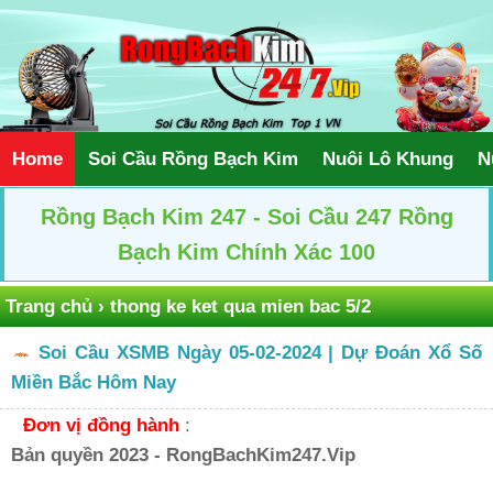
Home
Soi Cầu Rồng Bạch Kim
Nuôi Lô Khung
N
Rồng Bạch Kim 247 - Soi Cầu 247 Rồng
Bạch Kim Chính Xác 100
Trang chủ
›
thong ke ket qua mien bac 5/2
Soi Cầu XSMB Ngày 05-02-2024 | Dự Đoán Xổ Số
Miền Bắc Hôm Nay
Đơn vị đồng hành
:
Bản quyền 2023 - RongBachKim247.Vip