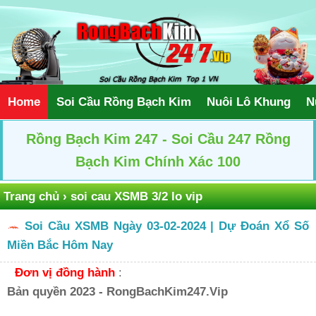
Home
Soi Cầu Rồng Bạch Kim
Nuôi Lô Khung
N
Rồng Bạch Kim 247 - Soi Cầu 247 Rồng
Bạch Kim Chính Xác 100
Trang chủ
›
soi cau XSMB 3/2 lo vip
Soi Cầu XSMB Ngày 03-02-2024 | Dự Đoán Xổ Số
Miền Bắc Hôm Nay
Đơn vị đồng hành
:
Bản quyền 2023 - RongBachKim247.Vip