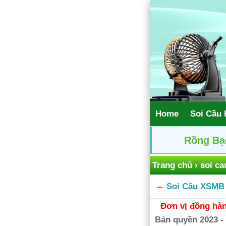
Home
Soi Cầu
Rồng Bạc
Trang chủ
›
soi ca
Soi Cầu XSMB 
Đơn vị đồng hà
Bản quyền 2023 