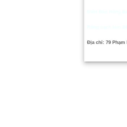
Diễn Đàn Rồng B
Rồng bạch kim 2
Địa chỉ: 79 Phạm