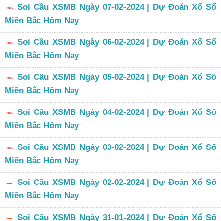
Soi Cầu XSMB Ngày 07-02-2024 | Dự Đoán Xổ Số
Miền Bắc Hôm Nay
Soi Cầu XSMB Ngày 06-02-2024 | Dự Đoán Xổ Số
Miền Bắc Hôm Nay
Soi Cầu XSMB Ngày 05-02-2024 | Dự Đoán Xổ Số
Miền Bắc Hôm Nay
Soi Cầu XSMB Ngày 04-02-2024 | Dự Đoán Xổ Số
Miền Bắc Hôm Nay
Soi Cầu XSMB Ngày 03-02-2024 | Dự Đoán Xổ Số
Miền Bắc Hôm Nay
Soi Cầu XSMB Ngày 02-02-2024 | Dự Đoán Xổ Số
Miền Bắc Hôm Nay
Soi Cầu XSMB Ngày 31-01-2024 | Dự Đoán Xổ Số