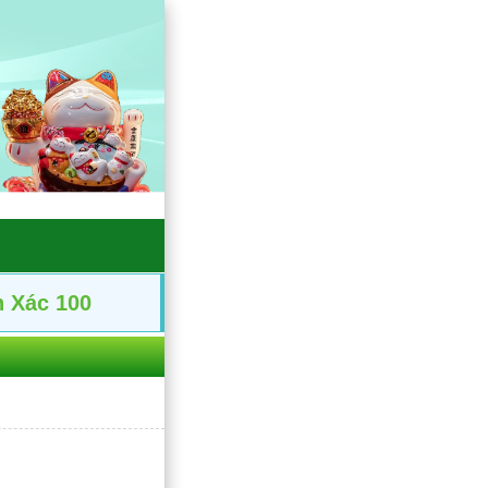
h Xác 100