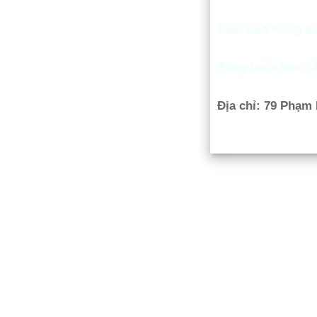
Diễn Đàn Rồng B
Rồng bạch kim 2
Địa chỉ: 79 Phạm