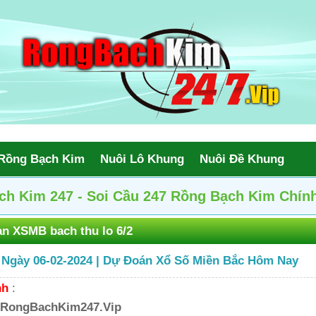
 Rồng Bạch Kim
Nuôi Lô Khung
Nuôi Đề Khung
h Kim 247 - Soi Cầu 247 Rồng Bạch Kim Chín
an XSMB bach thu lo 6/2
Ngày 06-02-2024 | Dự Đoán Xổ Số Miền Bắc Hôm Nay
nh
:
- RongBachKim247.Vip