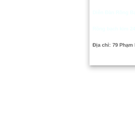
Diễn Đàn Rồng B
Rồng bạch kim 2
Địa chỉ: 79 Phạm