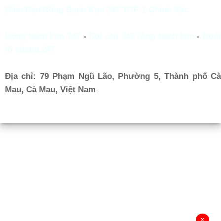
Diễn Đàn Rồng Bạch Kim 247 TOP 1 Chính Xác
Rồng bạch kim 247
-
Soi cầu 247 rồng bạch kim
-
Nuô
lô khung 247
Địa chỉ: 79 Phạm Ngũ Lão, Phường 5, Thành phố Cà
Mau, Cà Mau, Việt Nam
X